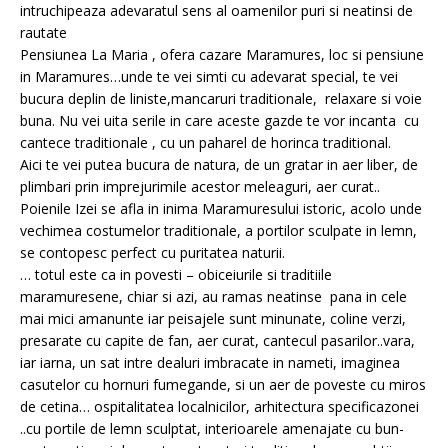
intruchipeaza adevaratul sens al oamenilor puri si neatinsi de
rautate
Pensiunea La Maria , ofera cazare Maramures, loc si pensiune
in Maramures…unde te vei simti cu adevarat special, te vei
bucura deplin de liniste,mancaruri traditionale, relaxare si voie
buna. Nu vei uita serile in care aceste gazde te vor incanta cu
cantece traditionale , cu un paharel de horinca traditional.
Aici te vei putea bucura de natura, de un gratar in aer liber, de
plimbari prin imprejurimile acestor meleaguri, aer curat..
Poienile Izei se afla in inima Maramuresului istoric, acolo unde
vechimea costumelor traditionale, a portilor sculpate in lemn,
se contopesc perfect cu puritatea naturii.
… totul este ca in povesti – obiceiurile si traditiile
maramuresene, chiar si azi, au ramas neatinse pana in cele
mai mici amanunte iar peisajele sunt minunate, coline verzi,
presarate cu capite de fan, aer curat, cantecul pasarilor..vara,
iar iarna, un sat intre dealuri imbracate in nameti, imaginea
casutelor cu hornuri fumegande, si un aer de poveste cu miros
de cetina… ospitalitatea localnicilor, arhitectura specificazonei
..cu portile de lemn sculptat, interioarele amenajate cu bun-