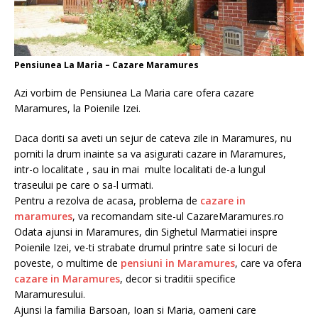
Pensiunea La Maria – Cazare Maramures
Azi vorbim de Pensiunea La Maria care ofera cazare
Maramures, la Poienile Izei.
Daca doriti sa aveti un sejur de cateva zile in Maramures, nu
porniti la drum inainte sa va asigurati cazare in Maramures,
intr-o localitate , sau in mai multe localitati de-a lungul
traseului pe care o sa-l urmati.
Pentru a rezolva de acasa, problema de
cazare in
maramures
, va recomandam site-ul CazareMaramures.ro
Odata ajunsi in Maramures, din Sighetul Marmatiei inspre
Poienile Izei, ve-ti strabate drumul printre sate si locuri de
poveste, o multime de
pensiuni in Maramures
, care va ofera
cazare in Maramures
, decor si traditii specifice
Maramuresului.
Ajunsi la familia Barsoan, Ioan si Maria, oameni care