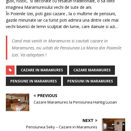
gust, rustic, si decorate cu tesaturi traditionale, o sa obtii
imaginea Maramuresului vechi de sute de ani.
În Poienile Izei, poti gasi cazare , la o multime de pensiuni,
gazde minunate iar ca turist poti admira una dintre cele mai
vechi biserici de lemn sculptat din lume, care dainuie si azi…
Cand mai veniti in Maramures si cautati cazare in
Maramures, nu uitati de Pensiunea La Maria din Poienile
Izei. Va asteptam !
CAZARE IN MARAMURES
CAZARE MARAMURES
PENSIUNE IN MARAMURES
PENSIUNI IN MARAMURES
PREVIOUS
Cazare Maramures la Pensiunea Hantig Lucian
NEXT
Pensiunea Seky – Cazare in Maramures